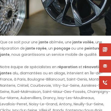
Que ce soit pour une
jante
abîmée, une
jante voilée
, une
réparation de
jante rayée
, un
ponçage
ou une
peinture de
jante
, nous garantissons un service mobile de qualité.
Notre équipe de spécialistes en
réparation
et
rénovation de
jantes
alu, diamantées ou en aliage, intervient en Île-de-
France, à Paris, Boulogne-Billancourt, Saint-Denis, Montreuil,
Nanterre, Créteil, Courbevoie, Vitry-Sur-Seine, Asnières-Sur-
Seine, Rueil-Malmaison, Saint-Maur-Des-Fossés, Champigny-
Sur-Marne, Aubervilliers, Drancy, Issy-Les-Moulineaux,
Levallois-Perret, Noisy-Le-Grand, Antony, Neuilly-Sur-Seine,
Clichy, Ivry-Sur-Seine, Villejuif, Bondy, Fontenay-Sous-Bois,