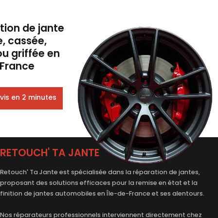
tion de jante
e, cassée,
ou griffée en
-France
vis en 2 minutes
RETOUCH' TA JANTE
Retouch' Ta Jante est spécialisée dans la
réparation de jantes
,
proposant des solutions efficaces pour la remise en état et la
finition de jantes automobiles en Île-de-France et ses alentours.
Nos réparateurs professionnels interviennent directement chez