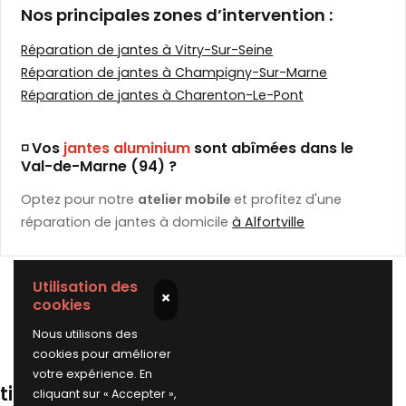
Nos principales zones d’intervention :
Réparation de jantes à Vitry-Sur-Seine
Réparation de jantes à Champigny-Sur-Marne
Réparation de jantes à Charenton-Le-Pont
◽ Vos
jantes aluminium
sont abîmées dans le
Val-de-Marne (94) ?
Optez pour notre
atelier mobile
et profitez d'une
réparation de jantes à domicile
à Alfortville
Utilisation des
×
cookies
Nous utilisons des
cookies pour améliorer
votre expérience. En
tion de jante
cliquant sur « Accepter »,