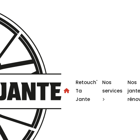
Retouch'
Nos
Nos
Ta
services
jant
Jante
réno