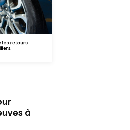
ntes retours
liers
our
euves à