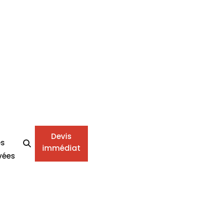
Devis
es
immédiat
vées