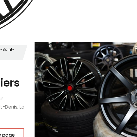
e-Saint-
r
iers
ur
t-Denis, La
e page