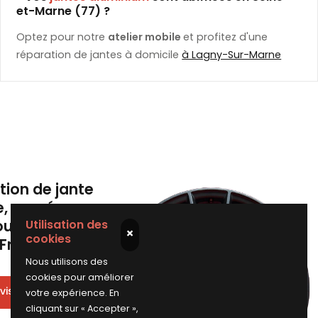
et-Marne (77) ?
Optez pour notre
atelier mobile
et profitez d'une
réparation de jantes à domicile
à Lagny-Sur-Marne
tion de jante
e, cassée,
ou griffée en
Utilisation des
×
cookies
-France
Nous utilisons des
cookies pour améliorer
vis en 2 minutes
votre expérience. En
cliquant sur « Accepter »,