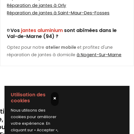
Réparation de jantes à Orly
Réparation de jantes à Saint-Maur-Des-Fosses
◽ Vos
jantes aluminium
sont abîmées dans le
Val-de-Marne (94) ?
Optez pour notre
atelier mobile
et profitez d'une
réparation de jantes à domicile
à Nogent-Sur-Marne
Utilisation des
×
cookies
tion de jante
Nous utilisons des
cookies pour améliorer
e, cassée,
votre expérience. En
ou griffée en
cliquant sur « Accepter »,