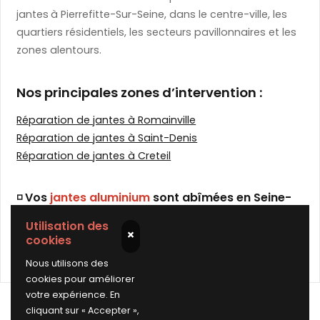
jantes
à Pierrefitte-Sur-Seine, dans le centre-ville, les
quartiers résidentiels, les secteurs pavillonnaires et les
zones alentours.
Nos principales zones d’intervention :
Réparation de jantes à Romainville
Réparation de jantes à Saint-Denis
Réparation de jantes à Creteil
◽ Vos
jantes aluminium
sont abîmées en Seine-
Saint-Denis (93) ?
Utilisation des
×
Optez pour notre
atelier mobile
et profitez d'une
cookies
réparation de jantes à domicile
à Pierrefitte-Sur-Seine
Nous utilisons des
cookies pour améliorer
votre expérience. En
cliquant sur « Accepter »,