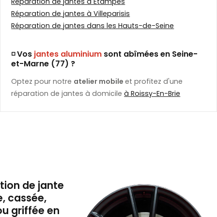
Réparation de jantes à Etampes
Réparation de jantes à Villeparisis
Réparation de jantes dans les Hauts-de-Seine
◽ Vos
jantes aluminium
sont abîmées en Seine-
et-Marne (77) ?
Optez pour notre
atelier mobile
et profitez d'une
réparation de jantes à domicile
à Roissy-En-Brie
tion de jante
e, cassée,
ou griffée en