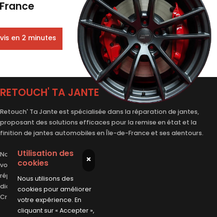
-France
vis en 2 minutes
RETOUCH' TA JANTE
Retouch' Ta Jante est spécialisée dans la
réparation de jantes
,
proposant des solutions efficaces pour la remise en état et la
finition de jantes automobiles en Île-de-France et ses alentours.
Utilisation des
Nos réparateurs professionnels interviennent directement chez
×
cookies
vous ou dans nos ateliers partenaires pour la rénovation, la
réparation et la personnalisation de jantes alu, en alliage ou
Nous utilisons des
diamantées dans le Val-de-Marne (94) : à Orly, Choisy-le-Roi et
cookies pour améliorer
Créteil, Vitry-Sur-Seine, Antony, Ivry-Sur-Seine, Villejuif...
votre expérience. En
cliquant sur « Accepter »,