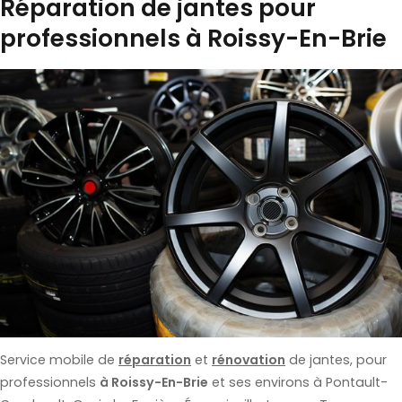
Réparation de jantes pour
professionnels à Roissy-En-Brie
Service mobile de
réparation
et
rénovation
de jantes, pour
professionnels
à Roissy-En-Brie
et ses environs à Pontault-