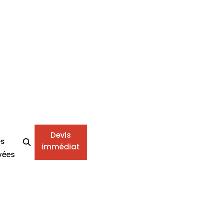
Devis
es
immédiat
vées