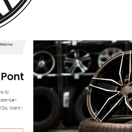
e-Marne
-Pont
e la
ton-Le-
12e, Saint-