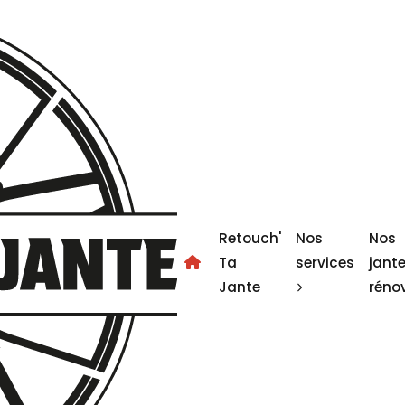
Retouch'
Nos
Nos
Ta
services
jant
Jante
réno