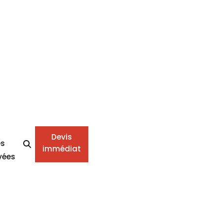
Devis
es
immédiat
vées