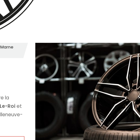
e-Marne
e la
Le-Roi
et
Villeneuve-