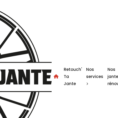
Retouch'
Nos
Nos
Ta
services
jant
Jante
réno