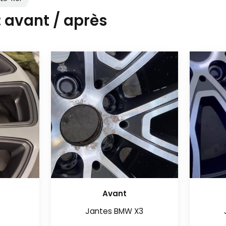
: avant / après
Avant
Jantes BMW X3