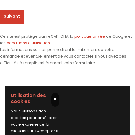
Suivant
Ce site est protégé par reCAPTCHA, la
politique privée
de Google et
les
conditions d'utilisation
.
Les informations saisies permettront le traitement de votre
demande et éventuellement de vous contacter si vous avez des
difficultés à remplir entièrement votre formulaire.
Utilisation des
×
cookies
Nous utilisons des
Réparation esthétique localisée de jantes
cookies pour améliorer
à Gagny
votre expérience. En
cliquant sur « Accepter »,
Nous avons développé une expertise unique dans la