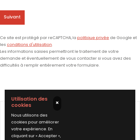
Suivant
Ce site est protégé par reCAPTCHA, la
politique privée
de Google et
les
conditions d'utilisation
.
Les informations saisies permettront le traitement de votre
demande et éventuellement de vous contacter si vous avez des
difficultés à remplir entièrement votre formulaire.
Utilisation des
×
cookies
Nous utilisons des
Réparation esthétique de jantes
cookies pour améliorer
aluminium à Thiais
votre expérience. En
cliquant sur « Accepter »,
Nous mettons à votre disposition un service mobile de